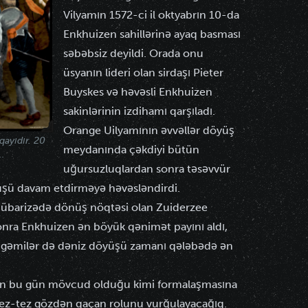
Vilyamın 1572-ci il oktyabrın 10-da
Enkhuizen sahillərinə ayaq basması
səbəbsiz deyildi. Orada onu
üsyanın lideri olan sirdaşı Pieter
Buyskes və həvəsli Enkhuizen
sakinlərinin izdihamı qarşıladı.
Orange Uilyamının əvvəllər döyüş
qayıdır. 20
meydanında çəkdiyi bütün
..
uğursuzluqlardan sonra təsəvvür
yüşü davam etdirməyə həvəsləndirdi.
 mübarizədə dönüş nöqtəsi olan Zuiderzee
onra Enkhuizen ən böyük qənimət payını aldı,
 gəmilər də dəniz döyüşü zamanı qələbədə ən
nın bu gün mövcud olduğu kimi formalaşmasına
ez-tez gözdən qaçan rolunu vurğulayacağıq.