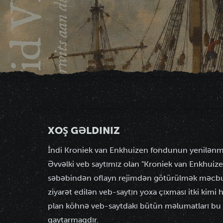
XOŞ GƏLDINIZ
İndi Kroniek van Enkhuizen fondunun yenilənmi
Əvvəlki veb saytımız olan "Kroniek van Enkhuiz
səbəbindən oflayn rejimdən götürülmək məcburi
ziyarət edilən veb-saytın yoxa çıxması itki kimi 
plan köhnə veb-saytdakı bütün məlumatları bu 
qaytarmaqdır.