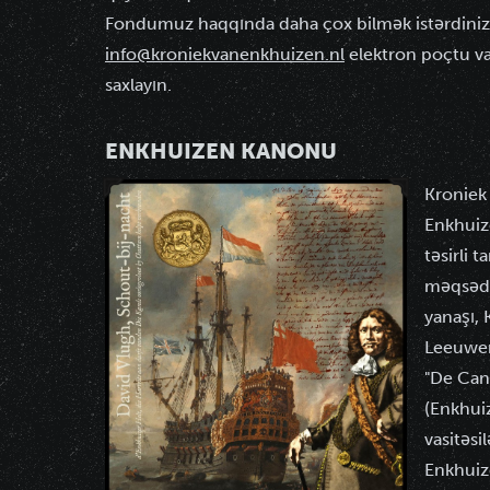
Fondumuz haqqında daha çox bilmək istərdini
info@kroniekvanenkhuizen.nl
elektron poçtu vas
saxlayın.
ENKHUIZEN KANONU
Kroniek
Enkhuiz
təsirli 
məqsədi 
yanaşı,
Leeuwen
"De Can
(Enkhui
vasitəsi
Enkhuiz