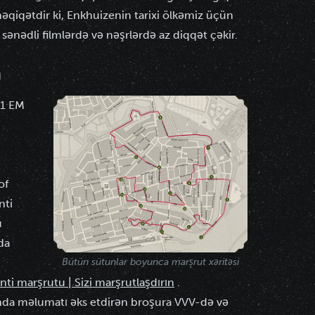
əqiqətdir ki, Enkhuizenin tarixi ölkəmiz üçün
sənədli filmlərdə və nəşrlərdə az diqqət çəkir.
U
01 EM
of
nti
u
da
Bütün sütunlar boyunca marşrut xəritəsi
ti marşrutu | Sizi marşrutlaşdırın
.
nda məlumatı əks etdirən broşura VVV-də və