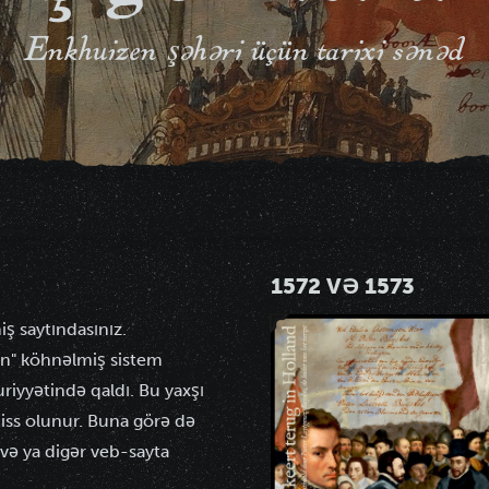
Enkhuizen şəhəri üçün tarixi sənəd
1572 VƏ 1573
ş saytındasınız.
en" köhnəlmiş sistem
yyətində qaldı. Bu yaxşı
hiss olunur. Buna görə də
və ya digər veb-sayta