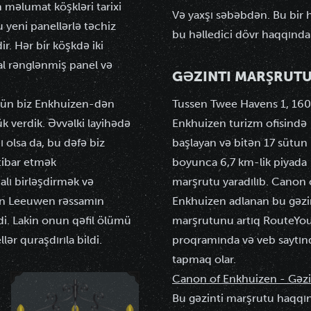
 məlumat köşkləri tarixi
Və yaxşı səbəbdən. Bu bir h
 yeni panellərlə təchiz
bu həlledici dövr haqqında 
ir. Hər bir köşkdə iki
l rənglənmiş panel və
GƏZINTI MARŞRUT
üçün biz Enkhuizen-dən
Tussen Twee Havens 1, 16
k verdik. Əvvəlki layihədə
Enkhuizen turizm ofisində
ı olsa da, bu dəfə biz
başlayan və bitən 17 sütun
etibar etmək
boyunca 6,7 km-lik
piyada
alı birləşdirmək və
marşrutu
yaradılıb. Canon 
van Leeuwen rəssamın
Enkhuizen adlanan bu gəzi
di. Lakin onun qəfil ölümü
marşrutunu artıq RouteYo
ər quraşdırıla bildi.
proqramında və veb saytın
tapmaq olar.
Canon of Enkhuizen - Gəzin
Bu gəzinti marşrutu haqqı