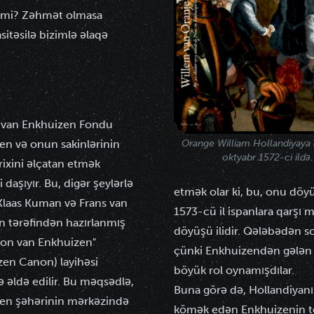
zmi? Zəhmət olmasa
itəsilə bizimlə əlaqə
 van Enkhuizen Fondu
en və onun sakinlərinin
Orange William Hollandiyaya 
oktyabr 1572-ci ildə.
tarixini əlçatan etmək
daşıyır. Bu, digər şeylərlə
etmək olar ki, bu, onu dö
 Klaas Kuman və Frans van
1573-cü il ispanlara qarşı
 tərəfindən hazırlanmış
döyüşü ilidir. Qələbədən s
on van Enkhuizen"
çünki Enkhuizendən gələn
zen Canon) layihəsi
böyük rol oynamışdılar.
lə əldə edilir. Bu məqsədlə,
Buna görə də, Hollandiya
en şəhərinin mərkəzində
kömək edən Enkhuizenin t