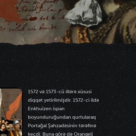
1572 və 1573-cü illərə xüsusi
diqqət yetirilmişdir. 1572-ci ildə
Enkhuizen ispan
boyunduruğundan qurtularaq
Portağal Şahzadəsinin tərəfinə
keçdi. Buna görə də Orangeli