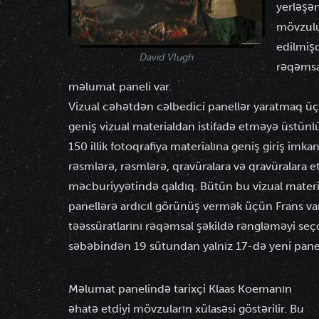
yerləşən
mövzulu
edilmişd
David Vlugh
rəqəmsa
məlumat paneli var.
Vizual cəhətdən cəlbedici panellər yaratmaq 
geniş vizual materialdan istifadə etməyə üstünlü
150 illik fotoqrafiya materialına geniş giriş imkan
rəsmlərə, rəsmlərə, qravüralara və qravüralara 
məcburiyyətində qaldıq. Bütün bu vizual materi
panellərə ardıcıl görünüş vermək üçün Frans 
təəssüratlarını rəqəmsal şəkildə rəngləməyi seç
səbəbindən 19 sütundan yalnız 17-də yeni panell
Məlumat panelində tarixçi Klaas Koemanın
əhatə etdiyi mövzuların xülasəsi göstərilir. Bu