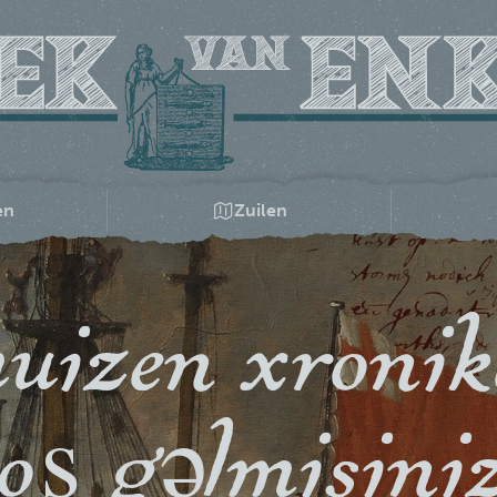
en
Zuilen
uizen xronik
oş gəlmisini