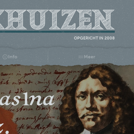
OPGERICHT IN 2008
Info
Meer
asına
z.