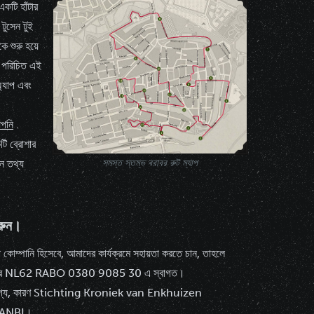
ঘ একটি
হাঁটার
টুসেন টুই
 শুরু হয়ে
 পরিচিত এই
্যাপ এবং
আপনি
.
টি ব্রোশার
টন তথ্য
সমস্ত স্তম্ভ বরাবর রুট ম্যাপ
করুন।
কোম্পানি হিসেবে, আমাদের কার্যক্রমে সহায়তা করতে চান, তাহলে
ট নম্বর NL62 RABO 0380 9085 30 এ স্বাগত।
ড়যোগ্য, কারণ Stichting Kroniek van Enkhuizen
ক ANBI।