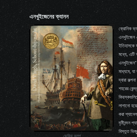
এনখুইজেনের ক্যানন
ক্রোনিক ভ্
এনখুইজেন এব
ইতিহাসকে স
মধ্যে, এটি 
এনখুইজেন" 
মাধ্যমে, যা
দ্বারা কল্প
শহরের কেন্দ
কিয়স্কগুল
লাগানো হয়ে
করা প্যানে
দৃষ্টিনন্দন
বিস্তৃত ভিজ
ডেভিড ভ্লুগ