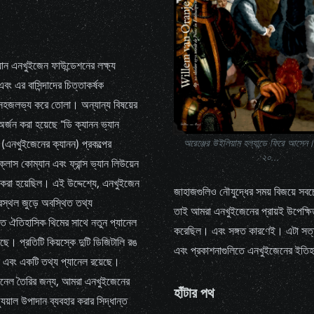
যান এনখুইজেন ফাউন্ডেশনের লক্ষ্য
ং এর বাসিন্দাদের চিত্তাকর্ষক
হজলভ্য করে তোলা। অন্যান্য বিষয়ের
অর্জন করা হয়েছে "ডি ক্যানন ভ্যান
(এনখুইজেনের ক্যানন) প্রকল্পের
অরেঞ্জের উইলিয়াম হল্যান্ডে ফিরে আসেন
২০...
 ক্লাস কোম্যান এবং ফ্রান্স ভ্যান লিউয়েন
না করা হয়েছিল। এই উদ্দেশ্যে, এনখুইজেন
জাহাজগুলিও নৌযুদ্ধের সময় বিজয়ে সবচ
্রস্থল জুড়ে অবস্থিত তথ্য
তাই আমরা এনখুইজেনের প্রায়ই উপেক্ষিত
িতে ঐতিহাসিক থিমের সাথে নতুন প্যানেল
করেছিল। এবং সঙ্গত কারণেই। এটা সত্য য
ছে। প্রতিটি কিয়স্কে দুটি ডিজিটালি রঙ
এবং প্রকাশনাগুলিতে এনখুইজেনের ইতি
ল এবং একটি তথ্য প্যানেল রয়েছে।
 প্যানেল তৈরির জন্য, আমরা এনখুইজেনের
হাঁটার পথ
্যুয়াল উপাদান ব্যবহার করার সিদ্ধান্ত