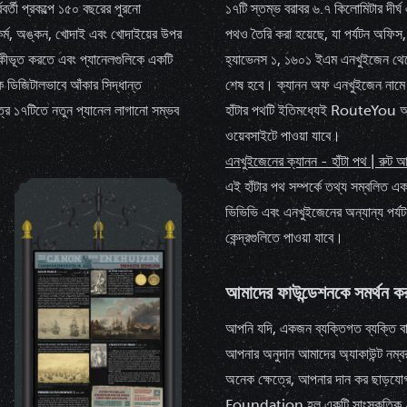
্ববর্তী প্রকল্পে ১৫০ বছরের পুরনো
১৭টি স্তম্ভ বরাবর ৬.৭ কিলোমিটার দীর্
কর্ম, অঙ্কন, খোদাই এবং খোদাইয়ের উপর
পথও
তৈরি করা হয়েছে, যা পর্যটন অফিস, 
 একীভূত করতে এবং প্যানেলগুলিকে একটি
হ্যাভেনস ১, ১৬০১ ইএম এনখুইজেন থেকে
লিকে ডিজিটালভাবে আঁকার সিদ্ধান্ত
শেষ হবে। ক্যানন অফ এনখুইজেন নামে
ত্র ১৭টিতে নতুন প্যানেল লাগানো সম্ভব
হাঁটার পথটি ইতিমধ্যেই RouteYou অ
ওয়েবসাইটে পাওয়া যাবে।
এনখুইজেনের ক্যানন - হাঁটা পথ | রুট 
এই হাঁটার পথ সম্পর্কে তথ্য সম্বলিত এক
ভিভিভি এবং এনখুইজেনের অন্যান্য পর্য
কেন্দ্রগুলিতে পাওয়া যাবে।
আমাদের ফাউন্ডেশনকে সমর্থন 
আপনি যদি, একজন ব্যক্তিগত ব্যক্তি বা 
আপনার অনুদান আমাদের অ্যাকাউন্
অনেক ক্ষেত্রে, আপনার দান কর ছা
Foundation হল একটি সাংস্কৃতি