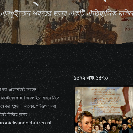
এনখুইজেন শহরের জন্য একটি ঐতিহাসিক দলিল
১৫৭২ এবং ১৫৭৩
 করা ওয়েবসাইটে আছেন।
ো সিস্টেমের কারণে অফলাইনে সরিয়ে নিতে
 মনে করা হচ্ছে। অতএব, পরিকল্পনা করা
াইটে ফিরিয়ে আনার।
kroniekvanenkhuizen.nl