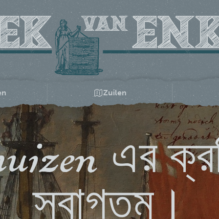
en
Zuilen
uizen এর ক্র
স্বাগতম।