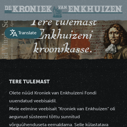
Tere tulemast
Enkhuizeni
Translate
kroonikasse.
Enkhuizeni linna ajalooline dokument
TERE TULEMAST
Olete nüüd Kroniek van Enkhuizeni Fondi
uuendatud veebisaidil.
Meie eelmine veebisait "Kroniek van Enkhuizen" oli
aegunud süsteemi tõttu sunnitud
võrguühenduseta eemaldama. Selle külastatava