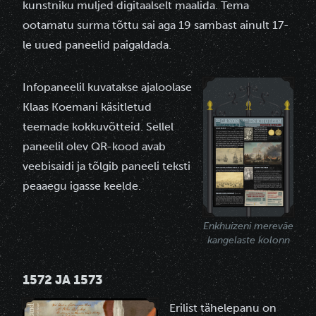
kunstniku muljed digitaalselt maalida. Tema
ootamatu surma tõttu sai aga 19 sambast ainult 17-
le uued paneelid paigaldada.
Infopaneelil kuvatakse ajaloolase
Klaas Koemani käsitletud
teemade kokkuvõtteid. Sellel
paneelil olev QR-kood avab
veebisaidi ja tõlgib paneeli teksti
peaaegu igasse keelde.
Enkhuizeni mereväe
kangelaste kolonn
1572 JA 1573
Erilist tähelepanu on