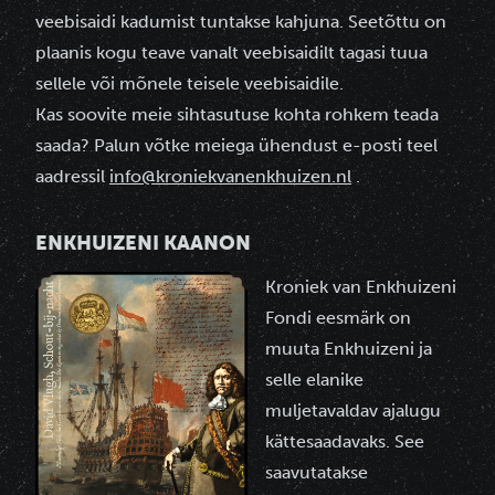
veebisaidi kadumist tuntakse kahjuna. Seetõttu on
plaanis kogu teave vanalt veebisaidilt tagasi tuua
sellele või mõnele teisele veebisaidile.
Kas soovite meie sihtasutuse kohta rohkem teada
saada? Palun võtke meiega ühendust e-posti teel
aadressil
info@kroniekvanenkhuizen.nl
.
ENKHUIZENI KAANON
Kroniek van Enkhuizeni
Fondi eesmärk on
muuta Enkhuizeni ja
selle elanike
muljetavaldav ajalugu
kättesaadavaks. See
saavutatakse