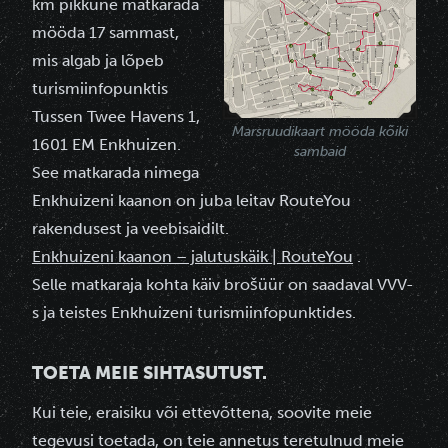
km pikkune
matkarada
mööda 17 sammast,
mis algab ja lõpeb
turismiinfopunktis
Tussen Twee Havens 1,
Marsruudikaart mööda kõiki
1601 EM Enkhuizen.
sambaid
See matkarada nimega
Enkhuizeni kaanon on juba leitav RouteYou
rakendusest ja veebisaidilt.
Enkhuizeni kaanon – jalutuskäik | RouteYou
.
Selle matkaraja kohta käiv brošüür on saadaval VVV-
s ja teistes Enkhuizeni turismiinfopunktides.
TOETA MEIE SIHTASUTUST.
Kui teie, eraisiku või ettevõttena, soovite meie
tegevusi toetada, on teie annetus teretulnud meie