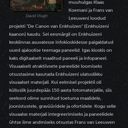
muuhulgas Klaas
Koemani ja Frans van
David Vlugh
Leeuweni loodud
projekti "De Canon van Enkhuizen" (Enkhuizeni
kaanon) kaudu. Sel eesmärgil on Enkhuizeni
kesklinnas asuvatesse infokioskidesse paigaldatud
uued ajaloolise teemaga paneelid. Igas kioskis on
kaks digitaalselt maalitud paneeli ja infopaneel.
Visuaalselt atraktiivsete paneelide loomiseks
otsustasime kasutada Enkhuizeni ulatuslikku
visuaalset materjali. Kui eelmisel projektil oli
külluslik juurdepääs 150 aasta fotomaterjalile, siis
seekord olime sunnitud toetuma maalidele,
joonistustele, gravüüridele ja ofortidele. Kogu selle
visuaalse materjali integreerimiseks ja paneelidele
ühtse ilme andmiseks otsustas Frans van Leeuwen