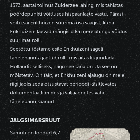
1573. aastal toimus Zuiderzee lahing, mis tähistas
pöördepunkti võitluses hispaanlaste vastu. Pärast
võitu sai Enkhuizen suurima osa saagist, kuna
Enkhuizeni laevad mängisid ka merelahingu võidus
suurimat rolli.
Seetõttu tõstame esile Enkhuizeni sageli
tähelepanuta jäetud rolli, mis aitas kujundada
Hollandit selliseks, nagu see täna on. Ja see on
mõistetav. On fakt, et Enkhuizeni ajalugu on meie
riigi jaoks seda otsustavat perioodi käsitlevates
dokumentaalfilmides ja väljaannetes vähe
tähelepanu saanud.
JALGSIMARSRUUT
Samuti on loodud 6,7