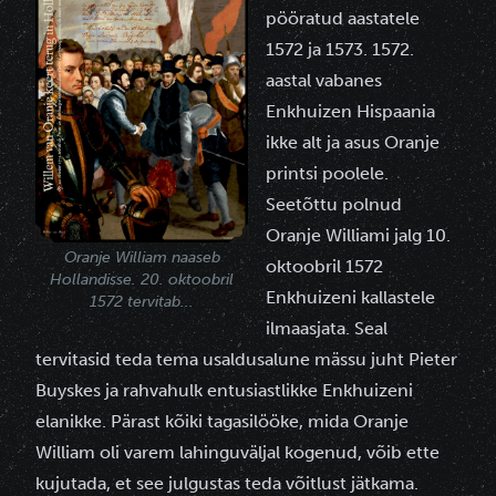
pööratud aastatele
1572 ja 1573. 1572.
aastal vabanes
Enkhuizen Hispaania
ikke alt ja asus Oranje
printsi poolele.
Seetõttu polnud
Oranje Williami jalg 10.
Oranje William naaseb
oktoobril 1572
Hollandisse. 20. oktoobril
Enkhuizeni kallastele
1572 tervitab...
ilmaasjata. Seal
tervitasid teda tema usaldusalune mässu juht Pieter
Buyskes ja rahvahulk entusiastlikke Enkhuizeni
elanikke. Pärast kõiki tagasilööke, mida Oranje
William oli varem lahinguväljal kogenud, võib ette
kujutada, et see julgustas teda võitlust jätkama.