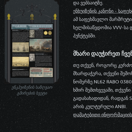
და ვებსაიტზე.
ენხუიზენის კანონი - საფე
ამ საფეხმავლო მარშრუტი
ხელმისაწვდომია VVV-სა 
პუნქტებში.
ᲛᲮᲐᲠᲘ ᲓᲐᲣᲭᲘᲠᲔᲗ ᲩᲕᲔ
თუ თქვენ, როგორც კერძო 
მხარდაჭერა, თქვენი შემ
ნომერზე NL62 RABO 0380 
ენკჰუიზენის საზღვაო
ხშირ შემთხვევაში, თქვენ
გმირების სვეტი
გადასახადიდან, რადგან St
არის კულტურული ANBI.
დამატებითი ინფორმაციის