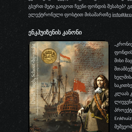
გსურთ მეტი გაიგოთ ჩვენი ფონდის შესახებ? 
ელექტრონული ფოსტით მისამართზე
info@kro
ᲔᲜᲙᲰᲣᲘᲖᲔᲜᲘᲡ ᲙᲐᲜᲝᲜᲘ
„კრონიე
ფონდის 
მისი მ
შთამბე
ხელმისა
საკითხ
კლაას კ
ლიუვენ
პროექტ
Enkhuiz
მეშვეობ