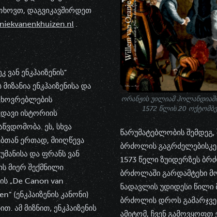
გთხოვთ, დაგვიკავშირდეთ
niekvanenkhuizen.nl
.
კ ვან ენკჰაიზენის“
მიზანია ენკჰაიზენისა და
აცხოვრებლების
ორანჟის უილიამ ჰოლანდიაში
1572 წლის 20 ოქტომბე
ჭდავი ისტორიის
წვდომობა. ეს, სხვა
წარუმატებლობის შემდეგ, 
ებთან ერთად, მიიღწევა
ბრძოლის გაგრძელებისკენ
უმანისა და ფრანს ვან
1573 წელი ზუიდერზეს ბრ
ის მიერ შექმნილი
ბრძოლაში გარდამტეხი მომ
ის „De Canon van
ნადავლის უდიდესი წილი მ
en“ (ენკჰაიზენის კანონი)
ბრძოლის დროს გამარჯვებ
ით. ამ მიზნით, ენკჰაიზენის
ამიტომ, ჩვენ გამოვყოფთ