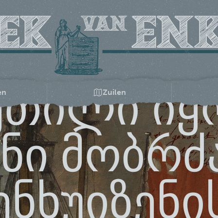
ეთილი იყ
en
Zuilen
ნი მობრძ
ენხუიზენი