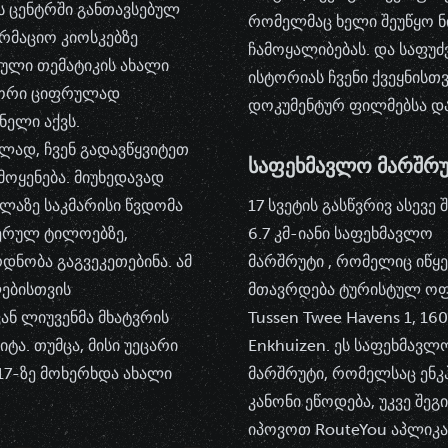
ს ცენტრში განთავსებულ
რომელმაც ხელი შეუწყო 
რმაციო კიოსკებზე
ჩამოყალიბებას. და საფუძვ
ული თემატიკის ახალი
ისტორიას ჩვენი ქვეყნისთ
 ორი ციფრულად
დოკუმენტურ ფილმებსა და 
ნელი აქვს.
ლად, ჩვენ გადავწყვიტეთ
ᲡᲐᲤᲔᲮᲛᲐᲕᲚᲝ ᲛᲐᲠᲨᲠ
მოყენება. მიუხედავად
ალაზე საკმარისი წვდომა
17 სვეტის გასწვრივ ასევე 
წერულ ტილოებზე,
6.7 კმ-იანი
საფეხმავლო
დნობა გაგვეკეთებინა. ამ
მარშრუტი
, რომელიც იწყე
ლებისთვის
მთავრდება ტურისტულ ოფ
ან ლიუვენმა მხატვრის
Tussen Twee Havens 1, 16
ა. თუმცა, მისი უეცარი
Enkhuizen. ეს საფეხმავლ
17-ზე მოხერხდა ახალი
მარშრუტი, რომელსაც ენკჰ
კანონი ეწოდება, უკვე შე
იპოვოთ RouteYou აპლიკა