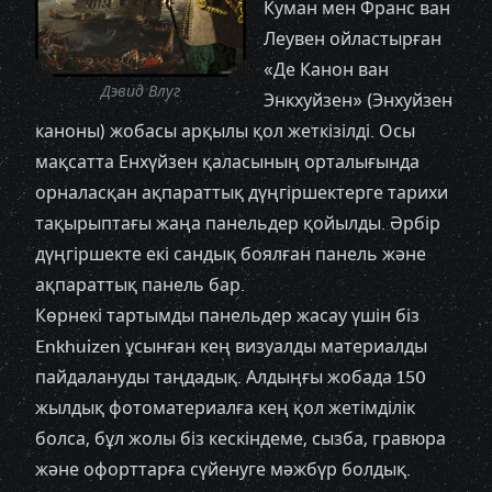
Куман мен Франс ван
Леувен ойластырған
«Де Канон ван
Дэвид Влуг
Энкхуйзен» (Энхуйзен
каноны) жобасы арқылы қол жеткізілді. Осы
мақсатта Енхүйзен қаласының орталығында
орналасқан ақпараттық дүңгіршектерге тарихи
тақырыптағы жаңа панельдер қойылды. Әрбір
дүңгіршекте екі сандық боялған панель және
ақпараттық панель бар.
Көрнекі тартымды панельдер жасау үшін біз
Enkhuizen ұсынған кең визуалды материалды
пайдалануды таңдадық. Алдыңғы жобада 150
жылдық фотоматериалға кең қол жетімділік
болса, бұл жолы біз кескіндеме, сызба, гравюра
және офорттарға сүйенуге мәжбүр болдық.