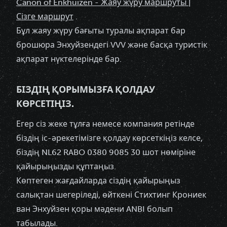
Canon of Enkhuizen - Жаяу жүру маршруты |
Сізге маршрут
.
Бұл жаяу жүру бағыты туралы ақпарат бар
брошюра Энхуйзендегі VVV және басқа туристік
ақпарат нүктелерінде бар.
БІЗДІҢ ҚОРЫМЫЗҒА ҚОЛДАУ
КӨРСЕТІҢІЗ.
Егер сіз жеке тұлға немесе компания ретінде
біздің іс-әрекетімізге қолдау көрсеткіңіз келсе,
біздің NL62 RABO 0380 9085 30 шот нөміріне
қайырыңызды құптаңыз.
Көптеген жағдайларда сіздің қайырыңыз
салықтан шегеріледі, өйткені Стихтинг Крониек
ван Энхуйзен қоры мәдени ANBI болып
табылады.