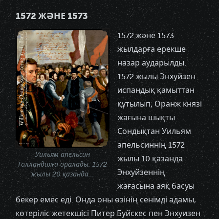
1572 ЖӘНЕ 1573
1572 және 1573
жылдарға ерекше
назар аударылды.
1572 жылы Энхуйзен
испандық қамыттан
құтылып, Оранж князі
жағына шықты.
Сондықтан Уильям
апельсиннің 1572
Уильям апельсин
жылы 10 қазанда
Голландияға оралады. 1572
Энхуйзеннің
жылы 20 қазанда...
жағасына аяқ басуы
бекер емес еді. Онда оны өзінің сенімді адамы,
көтеріліс жетекшісі Питер Буйскес пен Энхуизен