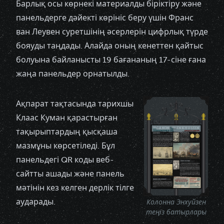
Барлық осы көрнекі материалды біріктіру және
панельдерге дәйекті көрініс беру үшін Франс
ван Леувен суретшінің әсерлерін цифрлық түрде
бояуды таңдады. Алайда оның кенеттен қайтыс
болуына байланысты 19 бағананың 17-сіне ғана
жаңа панельдер орнатылды.
Ақпарат тақтасында тарихшы
Клаас Куман қарастырған
тақырыптардың қысқаша
мазмұны көрсетіледі. Бұл
панельдегі QR коды веб-
сайтты ашады және панель
мәтінін кез келген дерлік тілге
аударады.
Колонна Энхуйзен
теңіз батырлары