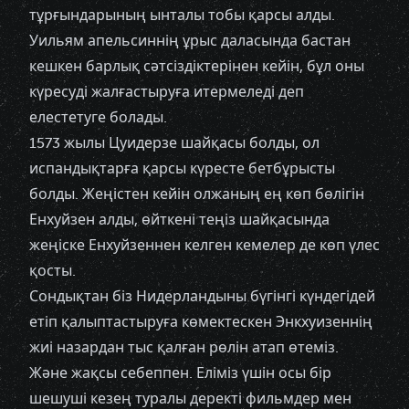
тұрғындарының ынталы тобы қарсы алды.
Уильям апельсиннің ұрыс даласында бастан
кешкен барлық сәтсіздіктерінен кейін, бұл оны
күресуді жалғастыруға итермеледі деп
елестетуге болады.
1573 жылы Цуидерзе шайқасы болды, ол
испандықтарға қарсы күресте бетбұрысты
болды. Жеңістен кейін олжаның ең көп бөлігін
Енхуйзен алды, өйткені теңіз шайқасында
жеңіске Енхуйзеннен келген кемелер де көп үлес
қосты.
Сондықтан біз Нидерландыны бүгінгі күндегідей
етіп қалыптастыруға көмектескен Энкхуизеннің
жиі назардан тыс қалған рөлін атап өтеміз.
Және жақсы себеппен. Еліміз үшін осы бір
шешуші кезең туралы деректі фильмдер мен