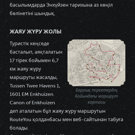
басылымдарда Энхүйзен тарихына аз көңіл
бөлінетіні шындық.
ЖАЯУ ЖҮРУ ЖОЛЫ
Туристік кеңседе
басталып, аяқталатын
17 тірек бойымен 6,7
км
жаяу жүру
маршруты
жасалды,
Tussen Twee Havens 1,
Барлық тіректердің
1601 EM Enkhuizen.
бойындағы маршрут
Canon of Enkhuizen
картасы
деп аталатын бұл жаяу жүру маршрутын
RouteYou қолданбасы мен веб-сайтынан табуға
болады.