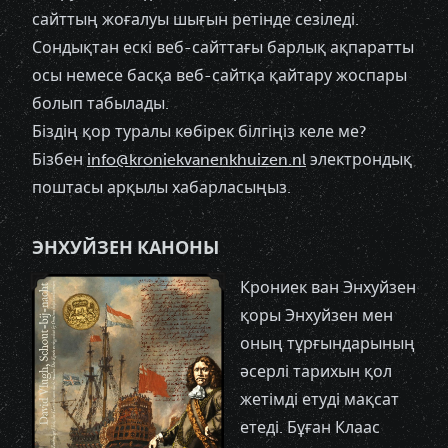
сайттың жоғалуы шығын ретінде сезіледі.
Сондықтан ескі веб-сайттағы барлық ақпаратты
осы немесе басқа веб-сайтқа қайтару жоспары
болып табылады.
Біздің қор туралы көбірек білгіңіз келе ме?
Бізбен
info@kroniekvanenkhuizen.nl
электрондық
поштасы арқылы хабарласыңыз.
ЭНХУЙЗЕН КАНОНЫ
Крониек ван Энхуйзен
қоры Энхуйзен мен
оның тұрғындарының
әсерлі тарихын қол
жетімді етуді мақсат
етеді. Бұған Клаас