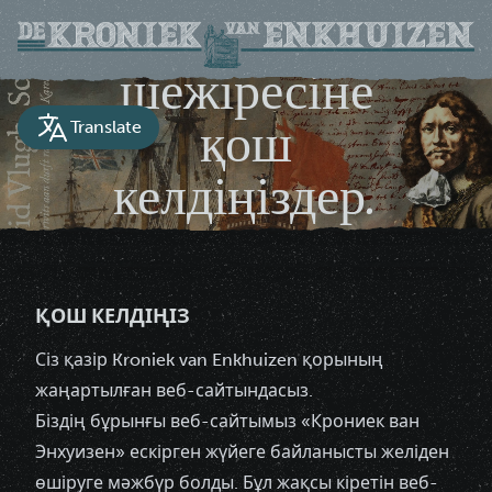
Енхуйзен
шежіресіне
қош
Translate
келдіңіздер.
Енхуйзен қаласына арналған тарихи
құжат
ҚОШ КЕЛДІҢІЗ
Сіз қазір Kroniek van Enkhuizen қорының
жаңартылған веб-сайтындасыз.
Біздің бұрынғы веб-сайтымыз «Крониек ван
Энхуизен» ескірген жүйеге байланысты желіден
өшіруге мәжбүр болды. Бұл жақсы кіретін веб-