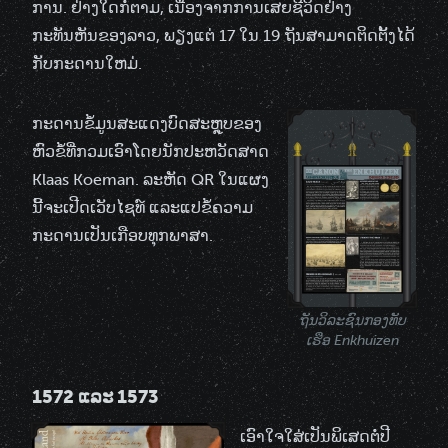
ການ. ຢ່າງໃດກໍ່ຕາມ, ເນື່ອງຈາກການເສຍຊີວິດຢ່າງ
ກະທັນຫັນຂອງລາວ, ພຽງແຕ່ 17 ໃນ 19 ຖັນສາມາດຕິດຕັ້ງໄດ້
ກັບກະດານໃຫມ່.
ກະດານຂໍ້ມູນສະແດງບົດສະຫຼຸບຂອງ
ຫົວຂໍ້ທີ່ກວມເອົາໂດຍນັກປະຫວັດສາດ
Klaas Koeman. ລະຫັດ QR ໃນແຜງ
ນີ້ຈະເປີດເວັບໄຊທ໌ ແລະແປຂໍ້ຄວາມ
ກະດານເປັນເກືອບທຸກພາສາ.
ຖັນວິລະຊົນກອງທັບ
ເຮືອ Enkhuizen
1572 ແລະ 1573
ເອົາໃຈໃສ່ເປັນພິເສດຕໍ່ປີ