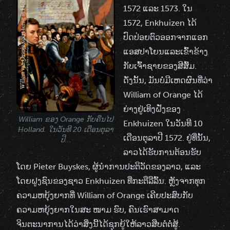
1572 ແລະ 1573. ໃນ
1572, Enkhuizen ໄດ້
ປົດປ່ອຍຕົວອອກຈາກແອກ
ແອສປາໂຍນແລະເຂົ້າຂ້າງ
ກັບເຈົ້າຊາຍຂອງສີສົ້ມ.
ດັ່ງນັ້ນ, ມັນບໍ່ມີເຫດຜົນທີ່ວ່າ
William of Orange ໄດ້
ຍ່າງຢູ່ເທິງຝັ່ງຂອງ
William ຂອງ Orange ກັບຄືນໄປ
Enkhuizen ໃນວັນທີ 10
Holland. ໃນວັນທີ 20 ເດືອນຕຸລາ
ເດືອນຕຸລາປີ 1572. ຢູ່ທີ່ນັ້ນ,
ປີ...
ລາວໄດ້ຮັບການຕ້ອນຮັບ
ໂດຍ Pieter Buyskes, ຜູ້ນໍາການປະຕິວັດຂອງລາວ, ແລະ
ໂດຍຝູງຊົນຂອງຊາວ Enkhuizen ທີ່ກະຕືລືລົ້ນ. ຫຼັງຈາກທຸກ
ຄວາມຫຍຸ້ງຍາກທີ່ William of Orange ເຄີຍປະສົບກັບ
ຄວາມຫຍຸ້ງຍາກໃນສະ ໜາມ ຮົບ, ຄົນເຮົາສາມາດ
ຈິນຕະນາການໄດ້ວ່າສິ່ງນີ້ໄດ້ຊຸກຍູ້ໃຫ້ລາວສືບຕໍ່ຕໍ່ສູ້.