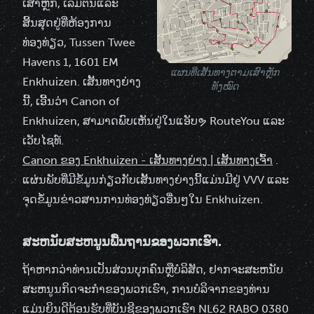
ເສົາຫຼັກ, ເລີ່ມຕົ້ນແລະ
ສິ້ນສຸດຢູ່ທີ່ຫ້ອງການ
ທ່ອງທ່ຽວ, Tussen Twee
Havens 1, 1601 EM
ແຜນທີ່ເສັ້ນທາງຕາມເສົາຫຼັກ
Enkhuizen. ເສັ້ນທາງຍ່າງ
ທັງໝົດ
ນີ້, ເອີ້ນວ່າ Canon of
Enkhuizen, ສາມາດພົບເຫັນຢູ່ໃນແອັບຯ RouteYou ແລະ
ເວັບໄຊທ໌.
Canon ຂອງ Enkhuizen - ເສັ້ນທາງຍ່າງ | ເສັ້ນທາງເຈົ້າ
.
ແຜ່ນພັບທີ່ມີຂໍ້ມູນກ່ຽວກັບເສັ້ນທາງຍ່າງນີ້ແມ່ນມີຢູ່ VVV ແລະ
ຈຸດຂໍ້ມູນຂ່າວສານການທ່ອງທ່ຽວອື່ນໆໃນ Enkhuizen.
ສະຫນັບສະຫນູນພື້ນຖານຂອງພວກເຮົາ.
ຖ້າ​ຫາກ​ວ່າ​ທ່ານ​ເປັນ​ສ່ວນ​ບຸກ​ຄົນ​ຫຼື​ບໍ​ລິ​ສັດ​, ຢາກ​ຈະ​ສະ​ຫນັບ​
ສະ​ຫນູນ​ກິດ​ຈະ​ກໍາ​ຂອງ​ພວກ​ເຮົາ​, ການ​ບໍ​ລິ​ຈາກ​ຂອງ​ທ່ານ​
ແມ່ນ​ຍິນ​ດີ​ຕ້ອນ​ຮັບ​ທີ່​ບັນ​ຊີ​ຂອງ​ພວກ​ເຮົາ NL62 RABO 0380