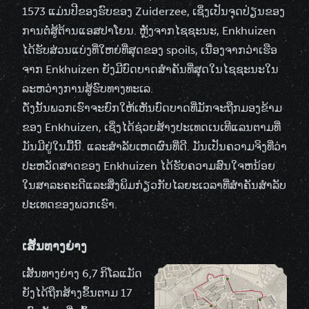
1573 ແມ່ນປີຂອງຮົບຂອງ Zuiderzee, ເຊິ່ງເປັນຈຸດປ່ຽນຂອງ
ການຕໍ່ສູ້ຕ້ານແອສປາໂຍນ. ຫຼັງຈາກໄຊຊະນະ, Enkhuizen
ໄດ້ຮັບສ່ວນແບ່ງທີ່ໃຫຍ່ທີ່ສຸດຂອງ spoils, ເນື່ອງຈາກວ່າເຮືອ
ຈາກ Enkhuizen ຍັງມີບົດບາດສໍາຄັນທີ່ສຸດໃນໄຊຊະນະໃນ
ລະຫວ່າງການສູ້ຮົບທາງທະເລ.
ດັ່ງນັ້ນພວກເຮົາຈະຍົກໃຫ້ເຫັນບົດບາດທີ່ມັກຈະຖືກມອງຂ້າມ
ຂອງ Enkhuizen, ເຊິ່ງໄດ້ຊ່ວຍສ້າງປະເທດເນເທີແລນຕາມທີ່
ມັນມີຢູ່ໃນມື້ນີ້. ແລະສໍາລັບເຫດຜົນທີ່ດີ. ມັນເປັນຄວາມຈິງທີ່ວ່າ
ປະຫວັດສາດຂອງ Enkhuizen ໄດ້ຮັບຄວາມສົນໃຈຫນ້ອຍ
ໃນສາລະຄະດີແລະສິ່ງພິມກ່ຽວກັບໄລຍະເວລາທີ່ສໍາຄັນສໍາລັບ
ປະເທດຂອງພວກເຮົາ.
ເສັ້ນທາງຍ່າງ
ເສັ້ນທາງຍ່າງ
6,7 ກິໂລແມັດ
ຍັງໄດ້ຖືກສ້າງຂຶ້ນຕາມ 17