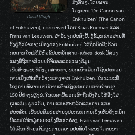
ສິ່ງອື່ນໆ, ໂດຍຜ່ານ
ໂຄງການ "De Canon van
David Vlugh
Enkhuizen" (The Canon
of Enkhuizen), conceived ໂດຍ Klaas Koeman ແລະ
Frans van Leeuwen. ສໍາລັບຈຸດປະສົງນີ້, ຕູ້ຂໍ້ມູນຂ່າວສານທີ່
ຕັ້ງຢູ່ທົ່ວໃຈກາງເມືອງຂອງ Enkhuizen ໄດ້ຖືກຕິດຕັ້ງດ້ວຍ
ກະດານໃຫມ່ທີ່ມີຫົວຂໍ້ປະຫວັດສາດ. ແຕ່ລະ kiosk ມີສອງ
ແຜງທີ່ຖືກທາສີແບບດິຈິຕອລແລະແຜງຂໍ້ມູນ.
ເພື່ອສ້າງແຜງທີ່ດຶງດູດສາຍຕາ, ພວກເຮົາເລືອກໃຊ້ອຸປະກອນ
ການເບິ່ງເຫັນທີ່ກວ້າງຂວາງຈາກ Enkhuizen. ໃນຂະນະທີ່
ໂຄງການທີ່ຜ່ານມາມີການເຂົ້າເຖິງອຸປະກອນການຖ່າຍຮູບ
150 ປີຢ່າງພຽງພໍ, ໃນເວລານີ້ພວກເຮົາຖືກບັງຄັບໃຫ້ອີງໃສ່
ຮູບແຕ້ມ, ຮູບແຕ້ມ, ການແກະສະຫລັກແລະການແກະ
ສະຫລັກ. ເພື່ອປະສົມປະສານອຸປະກອນການເບິ່ງເຫັນທັງຫມົດ
ນີ້ແລະໃຫ້ຫມູ່ຄະນະເບິ່ງທີ່ສອດຄ່ອງ, Frans van Leeuwen
ໄດ້ເລືອກທີ່ຈະແຕ້ມຮູບຕາມຄວາມປະທັບໃຈຂອງຈິດຕະນາ