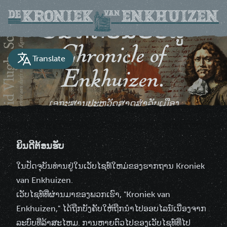
ຍິນດີຕ້ອນຮັບສູ່
Chronicle of
Translate
Enkhuizen.
ເອກະສານປະຫວັດສາດສໍາລັບເມືອງ
Enkhuizen
ຍິນດີຕ້ອນຮັບ
ໃນປັດຈຸບັນທ່ານຢູ່ໃນເວັບໄຊທ໌ໃຫມ່ຂອງຮາກຖານ Kroniek
van Enkhuizen.
ເວັບໄຊທ໌ທີ່ຜ່ານມາຂອງພວກເຮົາ, "Kroniek van
Enkhuizen," ໄດ້ຖືກບັງຄັບໃຫ້ຖືກນໍາໄປອອບໄລນ໌ເນື່ອງຈາກ
ລະບົບທີ່ລ້າສະໄຫມ. ການຫາຍຕົວໄປຂອງເວັບໄຊທ໌ທີ່ໄປ