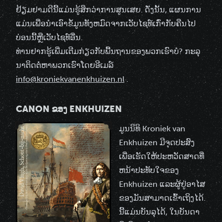
ຢ້ຽມຢາມດີນີ້ແມ່ນຮູ້ສຶກວ່າການສູນເສຍ. ດັ່ງນັ້ນ, ແຜນການ
ແມ່ນເພື່ອນໍາເອົາຂໍ້ມູນທັງຫມົດຈາກເວັບໄຊທ໌ເກົ່າກັບຄືນໄປ
ບ່ອນນີ້ຫຼືເວັບໄຊທ໌ອື່ນ.
ທ່ານຢາກຮູ້ເພີ່ມເຕີມກ່ຽວກັບພື້ນຖານຂອງພວກເຮົາບໍ? ກະ​ລຸ​
ນາ​ຕິດ​ຕໍ່​ຫາ​ພວກ​ເຮົາ​ໂດຍ​ອີ​ເມລ​໌
info@kroniekvanenkhuizen.nl
.
CANON ຂອງ ENKHUIZEN
ມູນນິທິ Kroniek van
Enkhuizen ມີຈຸດປະສົງ
ເພື່ອເຮັດໃຫ້ປະຫວັດສາດທີ່
ຫນ້າປະທັບໃຈຂອງ
Enkhuizen ແລະຜູ້ຢູ່ອາໄສ
ຂອງມັນສາມາດເຂົ້າເຖິງໄດ້.
ນີ້ແມ່ນບັນລຸໄດ້, ໃນບັນດາ