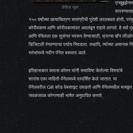
एन्खुइझेनम
डेव्हिड व्लुघ
वापरण्याचा
१५० वर्षांच्या छायाचित्रण सामग्रीची पुरेशी उपलब्धता होती, परंतु
कोरीवकाम आणि कोरीवकामांवर अवलंबून राहावे लागले. हे सर्व दृ
आणि पॅनेलला एक सुसंगत स्वरूप देण्यासाठी, फ्रान्स व्हॅन लीउवेन
डिजिटली रंगवण्याचा पर्याय निवडला. तथापि, त्यांच्या अचानक न
स्तंभांमध्ये नवीन पॅनेल बसवता आले.
इतिहासकार क्लास कोमन यांनी समाविष्ट केलेल्या विषयांचे
सारांश एका माहिती पॅनेलमध्ये प्रदर्शित केले जातात. या
पॅनेलवरील QR कोड वेबसाइट उघडतो आणि पॅनेलमधील मजकूर
जवळजवळ कोणत्याही भाषेत अनुवादित करतो.