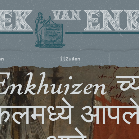
en
Zuilen
nkhuizen च्
कलमध्ये आपले