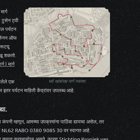
मार्ग
टुसेन ट्वी
ील पर्यटन
. कॅनन ऑफ
 रूटयू
ू शकतो.
ग | मार्ग
असलेले एक
सर्व खांबांसह मार्ग नकाशा
ील इतर पर्यटन माहिती केंद्रांवर उपलब्ध आहे.
्या.
ा कंपनी म्हणून, आमच्या उपक्रमांना पाठिंबा द्यायचा असेल, तर
्रमांक NL62 RABO 0380 9085 30 वर स्वागत आहे.
ी कर कपात करण्यायोग्य असते, कारण Stichting Kroniek van