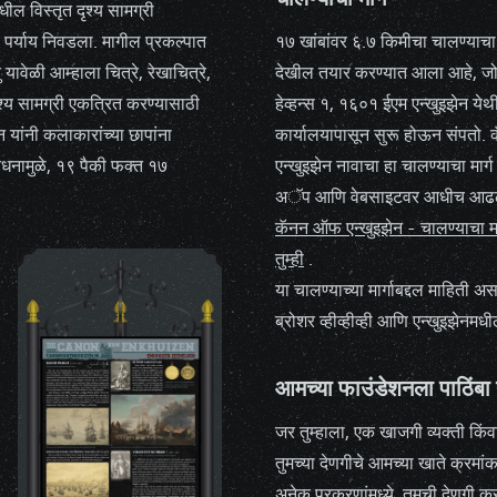
धील विस्तृत दृश्य सामग्री
 पर्याय निवडला. मागील प्रकल्पात
१७ खांबांवर ६.७ किमीचा
चालण्याचा 
 यावेळी आम्हाला चित्रे, रेखाचित्रे,
देखील तयार करण्यात आला आहे, जो 
श्य सामग्री एकत्रित करण्यासाठी
हेव्हन्स १, १६०१ ईएम एन्खुइझेन येथ
 यांनी कलाकारांच्या छापांना
कार्यालयापासून सुरू होऊन संपतो
िधनामुळे, १९ पैकी फक्त १७
एन्खुइझेन नावाचा हा चालण्याचा मार्ग
अॅप आणि वेबसाइटवर आधीच आढळ
कॅनन ऑफ एन्खुइझेन - चालण्याचा मार्
तुम्ही
.
या चालण्याच्या मार्गाबद्दल माहिती 
ब्रोशर व्हीव्हीव्ही आणि एन्खुइझेनमध
आमच्या फाउंडेशनला पाठिंबा द
जर तुम्हाला, एक खाजगी व्यक्ती किंव
तुमच्या देणगीचे आमच्या खाते क
अनेक प्रकरणांमध्ये, तुमची देणग