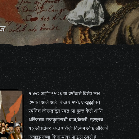
वज
१५७२ आणि १५७३ या वर्षांकडे विशेष लक्ष
देण्यात आले आहे. १५७२ मध्ये, एन्खुइझेनने
स्पॅनिश जोखडातून स्वतःला मुक्त केले आणि
ऑरेंजच्या राजकुमाराची बाजू घेतली. म्हणूनच
१० ऑक्टोबर १५७२ रोजी विल्यम ऑफ ऑरेंजने
एन्खुइझेनच्या किनाऱ्यावर पाऊल ठेवले हे