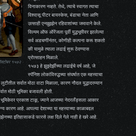
विनाकारण नव्हते. तेथे, त्याचे स्वागत त्याचा
विश्वासू पीटर बायस्केस, बंडाचा नेता आणि
उत्साही एन्खुइझेन रहिवाशांच्या जमावाने केले.
विल्यम ऑफ ऑरेंजला पूर्वी युद्धभूमीवर झालेल्या
सर्व अडचणींनंतर, कोणीही कल्पना करू शकतो
की यामुळे त्याला लढाई सुरू ठेवण्यास
प्रोत्साहन मिळाले.
ऑक्टोबर १५७२
१५७३ हे झुइदेर्झीच्या लढाईचे वर्ष आहे, जे
स्पॅनिश लोकांविरुद्धच्या संघर्षात एक महत्त्वाचा
ा लुटीतील सर्वात मोठा वाटा मिळाला, कारण नौदल युद्धादरम्यान
र्वात मोठी भूमिका बजावली होती.
षित भूमिकेवर प्रकाश टाकू, ज्याने आजच्या नेदरलँड्सला आकार
्य कारण आहे. आपल्या देशाच्या या महत्त्वाच्या काळाबद्दल
झेनच्या इतिहासाकडे फारसे लक्ष दिले गेले नाही हे खरे आहे.