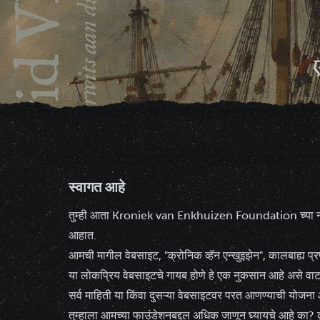
ए
स्वागत आहे
तुम्ही आता Kroniek van Enkhuizen Foundation च्या नू
आहात.
आमची मागील वेबसाइट, "क्रोनिक व्हॅन एन्खुइझेन", कालबाह्य 
या लोकप्रिय वेबसाइटचे गायब होणे हे एक नुकसान आहे असे वाटत
सर्व माहिती या किंवा दुसऱ्या वेबसाइटवर परत आणण्याची योजना 
तुम्हाला आमच्या फाउंडेशनबद्दल अधिक जाणून घ्यायचे आहे का? 