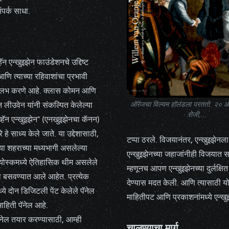
पर्क साधा.
ॅन एन्खुइझेन फाउंडेशनचे उद्दिष्ट
आणि त्याच्या रहिवाशांचा प्रभावी
ुलभ करणे आहे. क्लास कोमन आणि
हॅन लीउवेन यांनी संकल्पित केलेल्या
ऑरेंजचा विल्यम हॉलंडला परततो. २० 
रोजी,...
्हॅन एन्खुइझेन" (एनखुइझेनचा कॅनन)
ारे हे साध्य केले जाते. या उद्देशासाठी,
टप्पा ठरले. विजयानंतर, एन्खुइझेनल
्या शहराच्या मध्यभागी असलेल्या
एन्खुइझेनच्या जहाजांनीही विजयात स
योस्कमध्ये ऐतिहासिक थीम असलेले
म्हणूनच आपण एन्खुइझेनच्या दुर्लक्
ल बसवण्यात आले आहेत. प्रत्येक
देण्यास मदत केली. आणि त्यासाठी योग
ये दोन डिजिटली पेंट केलेले पॅनेल
माहितीपट आणि प्रकाशनांमध्ये एन्खुइ
हिती पॅनेल आहे.
नेल तयार करण्यासाठी, आम्ही
चालण्याचा मार्ग