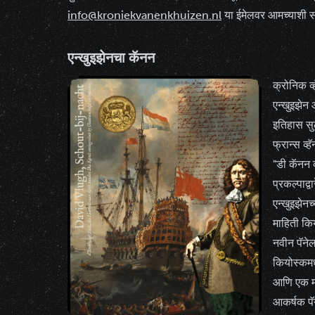
info@kroniekvanenkhuizen.nl
या ईमेलवर आमच्याशी सं
एन्खुइझेनचा कॅनन
क्रोनिक व्ह
एन्खुइझेन 
इतिहास स
फ्रान्स व्
"डी कॅनन व
प्रकल्पाद्व
एन्खुइझेनच
माहिती कि
नवीन पॅने
कियोस्कमध्
आणि एक मा
आकर्षक पॅ