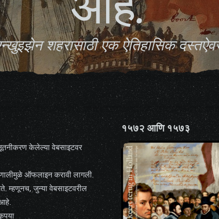
आहे.
न्खुइझेन शहरासाठी एक ऐतिहासिक दस्तऐ
१५७२ आणि १५७३
तनीकरण केलेल्या वेबसाइटवर
प्रणालीमुळे ऑफलाइन करावी लागली.
े. म्हणूनच, जुन्या वेबसाइटवरील
आहे.
कृपया