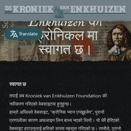
Enkhuizen को
क्रोनिकल मा
Translate
स्वागत छ।
एन्खुइजेन शहरको लागि एक ऐतिहासिक दस्तावेज
स्वागत छ
तपाईं अब Kroniek van Enkhuizen Foundation को
नवीकरण गरिएको वेबसाइटमा हुनुहुन्छ।
हाम्रो अघिल्लो वेबसाइट, "क्रोनिक भ्यान एन्खुइजेन", पुरानो
प्रणालीका कारण अफलाइन लिन बाध्य भएको थियो। यो धेरै हेरिएको
वेबसाइट हराउनुलाई क्षतिको रूपमा महसुस गरिएको छ। त्यसैले, पुरानो