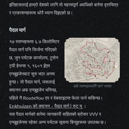
इतिहासलाई हाम्रो देशको लागि यो महत्त्वपूर्ण अवधिको बारेमा वृत्तचित्र
र प्रकाशनहरूमा थोरै ध्यान दिइएको छ।
पैदल मार्ग
१७ स्तम्भहरूमा ६.७ किलोमिटर
पैदल मार्ग
पनि सिर्जना गरिएको
छ, जुन पर्यटक कार्यालय, टुसेन
ट्वी हेभन्स १, १६०१ ईएम
एन्खुइजेनबाट सुरु भएर अन्त्य
हुन्छ। यो पैदल मार्ग, जसलाई
सबै स्तम्भहरूसँगै मार्ग नक्सा
क्यानन अफ एन्खुइजेन भनिन्छ,
पहिले नै RouteYou एप र वेबसाइटमा फेला पार्न सकिन्छ।
Enkhuizen को क्यानन - पैदल मार्ग | रुट यु
।
यस पैदल मार्गको बारेमा जानकारी सहितको ब्रोसर VVV र
एन्खुइजेनमा रहेका अन्य पर्यटक सूचना बिन्दुहरूमा उपलब्ध छ।