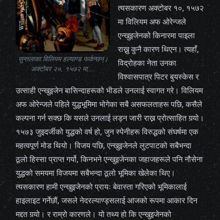
त्यसकारण अक्टोबर १०, १५७२
मा विलियम अफ ओरेन्जले
एन्खुइजेनको किनारमा पाइला
राख्नु कुनै कारण थिएन। त्यहाँ,
सुन्तलाका विलियम हल्याण्ड फर्कन्छन्।
विद्रोहका नेता उनका
अक्टोबर २०, १५७२ मा,...
विश्वासपात्र पिटर बुयस्केस र
उत्साही एन्खुइजेन बासिन्दाहरूको भीडले उनलाई स्वागत गरे। विलियम
अफ ओरेन्जले पहिले युद्धभूमिमा भोगेका सबै असफलताहरू पछि, कसैले
कल्पना गर्न सक्छ कि यसले उनलाई लड्न जारी राख्न प्रोत्साहित गर्‍यो।
१५७३ जुइदर्जीको युद्धको वर्ष हो, जुन स्पेनीहरू विरुद्धको संघर्षमा एक
महत्वपूर्ण मोड थियो। विजय पछि, एन्खुइजेनले लुटपाटको सबैभन्दा
ठूलो हिस्सा प्राप्त गर्यो, किनभने एन्खुइजेनका जहाजहरूले पनि नौसेना
युद्धको समयमा विजयमा सबैभन्दा ठूलो भूमिका खेलेका थिए।
त्यसकारण हामी एन्खुइजेनको प्रायः बेवास्ता गरिएको भूमिकालाई
हाइलाइट गर्नेछौं, जसले नेदरल्याण्ड्सलाई आजको रूपमा आकार दिन
मद्दत गर्‍यो। र राम्रो कारणले। यो तथ्य हो कि एन्खुइजेनको