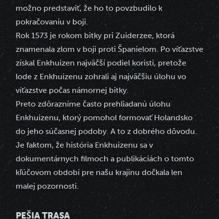
možno predstaviť, že ho to povzbudilo k
pokračovaniu v boji.
Rok 1573 je rokom bitky pri Zuiderzee, ktorá
znamenala zlom v boji proti Španielom. Po víťazstve
získal Enkhuizen najväčší podiel koristi, pretože
lode z Enkhuizenu zohrali aj najväčšiu úlohu vo
víťazstve počas námornej bitky.
Preto zdôrazníme často prehliadanú úlohu
Enkhuizenu, ktorý pomohol formovať Holandsko
do jeho súčasnej podoby. A to z dobrého dôvodu.
Je faktom, že história Enkhuizenu sa v
dokumentárnych filmoch a publikáciách o tomto
kľúčovom období pre našu krajinu dočkala len
malej pozornosti.
PEŠIA TRASA