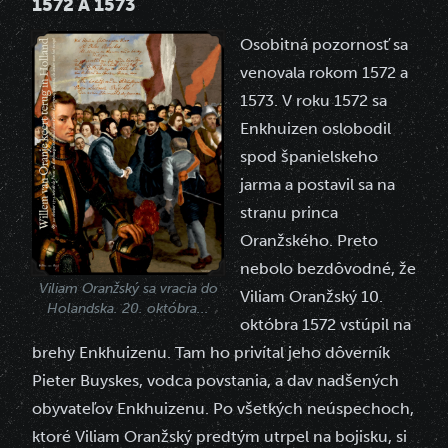
1572 A 1573
Osobitná pozornosť sa
venovala rokom 1572 a
1573. V roku 1572 sa
Enkhuizen oslobodil
spod španielskeho
jarma a postavil sa na
stranu princa
Oranžského. Preto
nebolo bezdôvodné, že
Viliam Oranžský sa vracia do
Viliam Oranžský 10.
Holandska. 20. októbra...
októbra 1572 vstúpil na
brehy Enkhuizenu. Tam ho privítal jeho dôverník
Pieter Buyskes, vodca povstania, a dav nadšených
obyvateľov Enkhuizenu. Po všetkých neúspechoch,
ktoré Viliam Oranžský predtým utrpel na bojisku, si