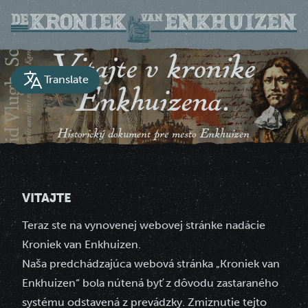
Vitajte v kronike
Translate
Enkhuizena.
Historický dokument pre mesto Enkhuizen
VITAJTE
Teraz ste na vynovenej webovej stránke nadácie
Kroniek van Enkhuizen.
Naša predchádzajúca webová stránka „Kroniek van
Enkhuizen“ bola nútená byť z dôvodu zastaraného
systému odstavená z prevádzky. Zmiznutie tejto