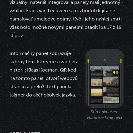
vizuálny materiál integroval a panely mali jednotný
vzhľad, Frans van Leeuwen sa rozhodol digitálne
namaľovať umelcove dojmy. Kvôli jeho náhlej smrti
však bolo možné novými panelmi osadiť iba 17 z 19
stĺpov.
Informačný panel zobrazuje
súhrny tém, ktorými sa zaoberal
historik Klaas Koeman. QR kód
na tomto paneli otvorí webovú
stránku a preloží text panela
takmer do akéhokoľvek jazyka.
Stĺp Enkhuizen
Námorní hrdinovia