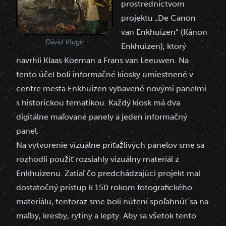
prostredníctvom
projektu „De Canon
van Enkhuizen“ (Kánon
Dávid Vlugh
Enkhuizen), ktorý
navrhli Klaas Koeman a Frans van Leeuwen. Na
tento účel boli informačné kiosky umiestnené v
centre mesta Enkhuizen vybavené novými panelmi
s historickou tematikou. Každý kiosk má dva
digitálne maľované panely a jeden informačný
panel.
Na vytvorenie vizuálne príťažlivých panelov sme sa
rozhodli použiť rozsiahly vizuálny materiál z
Enkhuizenu. Zatiaľ čo predchádzajúci projekt mal
dostatočný prístup k 150 rokom fotografického
materiálu, tentoraz sme boli nútení spoľahnúť sa na
maľby, kresby, rytiny a lepty. Aby sa všetok tento