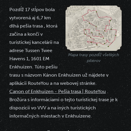
Pozdĺž 17 stĺpov bola
vytvorená aj 6,7 km
dlhá pešia trasa
, ktorá
začína a končí v
turistickej kancelárii na
adrese Tussen Twee
Mapa trasy pozdĺž všetkých
Havens 1, 1601 EM
pilierov
Enkhuizen. Túto pešiu
trasu s názvom Kánon Enkhuizen už nájdete v
aplikácii RouteYou a na webovej stránke.
Canon of Enkhuizen - Pešia trasa | RouteYou
.
Brožúra s informáciami o tejto turistickej trase je k
dispozícii vo VVV a na iných turistických
informačných miestach v Enkhuizene.