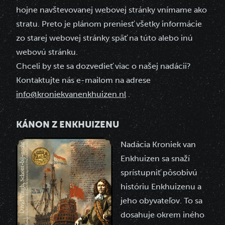
hojne navštevovanej webovej stránky vnímame ako
stratu. Preto je plánom preniesť všetky informácie
zo starej webovej stránky späť na túto alebo inú
webovú stránku.
Chceli by ste sa dozvedieť viac o našej nadácii?
Kontaktujte nás e-mailom na adrese
info@kroniekvanenkhuizen.nl
.
KÁNON Z ENKHUIZENU
Nadácia Kroniek van
Enkhuizen sa snaží
sprístupniť pôsobivú
históriu Enkhuizenu a
jeho obyvateľov. To sa
dosahuje okrem iného