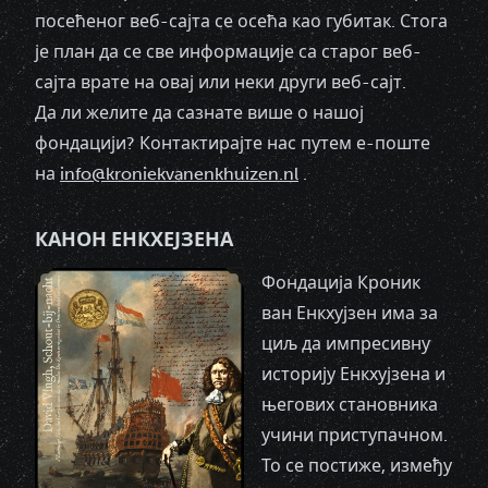
посећеног веб-сајта се осећа као губитак. Стога
је план да се све информације са старог веб-
сајта врате на овај или неки други веб-сајт.
Да ли желите да сазнате више о нашој
фондацији? Контактирајте нас путем е-поште
на
info@kroniekvanenkhuizen.nl
.
КАНОН ЕНКХЕЈЗЕНА
Фондација Кроник
ван Енкхујзен има за
циљ да импресивну
историју Енкхујзена и
његових становника
учини приступачном.
То се постиже, између