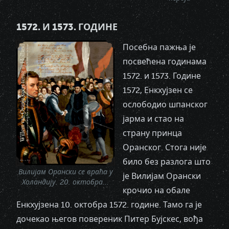
1572. И 1573. ГОДИНЕ
Посебна пажња је
посвећена годинама
1572. и 1573. Године
1572, Енкхујзен се
ослободио шпанског
јарма и стао на
страну принца
Оранског. Стога није
било без разлога што
Вилијам Орански се враћа у
је Вилијам Орански
Холандију. 20. октобра...
крочио на обале
Енкхујзена 10. октобра 1572. године. Тамо га је
дочекао његов повереник Питер Бујскес, вођа