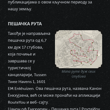
публикацијама о овом кључном периоду за
нашу земљу.
ПЕШАЧКА РУТА
Такође је направљена
пешачка рута
од 6,7
км дуж 17 стубова,
која почиње и
завршава се у
туристичкој
Мапа руте дуж свих
канцеларији, Tussen
стубова
Twee Havens 1, 1601
EM Enkhuizen. Ова пешачка рута, названа Канон
Енкхујзена, већ се може пронаћи на апликацији
RouteYou и веб-сајту.
Цанон оф Енкхуизен - Пешачка рута | РоутеИоу
.