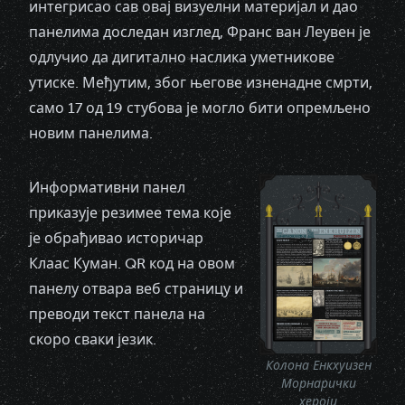
интегрисао сав овај визуелни материјал и дао
панелима доследан изглед, Франс ван Леувен је
одлучио да дигитално наслика уметникове
утиске. Међутим, због његове изненадне смрти,
само 17 од 19 стубова је могло бити опремљено
новим панелима.
Информативни панел
приказује резимее тема које
је обрађивао историчар
Клаас Куман. QR код на овом
панелу отвара веб страницу и
преводи текст панела на
скоро сваки језик.
Колона Енкхуизен
Морнарички
хероји