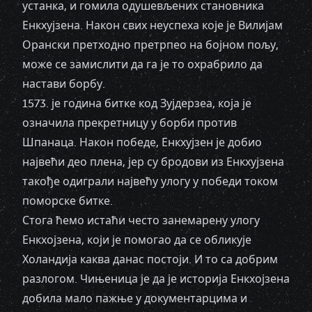
устанка, и гомила одушевљених становника
Енкхујзена. Након свих неуспеха које је Вилијам
Орански претходно претрпео на бојном пољу,
може се замислити да га је то охрабрило да
настави борбу.
1573. је година битке код Зујдерзеа, која је
означила прекретницу у борби против
Шпанаца. Након победе, Енкхујзен је добио
највећи део плена, јер су бродови из Енкхујзена
такође одиграли највећу улогу у победи током
поморске битке.
Стога ћемо истаћи често занемарену улогу
Енкхојзена, који је помогао да се обликује
Холандија каква данас постоји. И то са добрим
разлогом. Чињеница је да је историја Енкхојзена
добила мало пажње у документарцима и