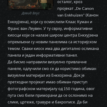
осталог, кроз
пројекат „De Canon
Давид Влуг
van Enkhuizen“ (Канон
Енкхујзена), који су осмислили Клаас Куман и
Франс ван Леувен. У ту сврху, информативни
киосци који се налазе широм центра Енкхујзена
опремљени су новим панелима са историјском
темом. Сваки киоск има два дигитално осликана
панела и један информативни панел.
Да бисмо направили визуелно привлачне
панеле, одлучили смо се да користимо обиман
визуелни материјал из Енкхојзена. Док је
претходни пројекат имао обиман приступ
фотографском материјалу од 150 година, овог
пута смо били приморани да се ослонимо на
слике, цртеже, гравуре и бакрописе. Да би