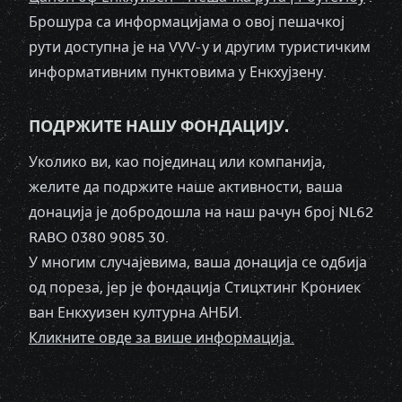
Брошура са информацијама о овој пешачкој
рути доступна је на VVV-у и другим туристичким
информативним пунктовима у Енкхујзену.
ПОДРЖИТЕ НАШУ ФОНДАЦИЈУ.
Уколико ви, као појединац или компанија,
желите да подржите наше активности, ваша
донација је добродошла на наш рачун број NL62
RABO 0380 9085 30.
У многим случајевима, ваша донација се одбија
од пореза, јер је фондација Стицхтинг Крониек
ван Енкхуизен културна АНБИ.
Кликните овде за више информација.