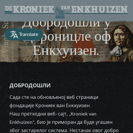
Добродошли у
Цхроницле оф
Translate
Енкхуизен.
Историјски документ за град Енкхуизен
ДОБРОДОШЛИ
Сада сте на обновљеној веб страници
фондације Крониек ван Енкхуизен.
Наш претходни веб-сајт, „Kroniek van
Enkhuizen“, био је приморан да буде угашен
због застарелог система. Нестанак овог добро